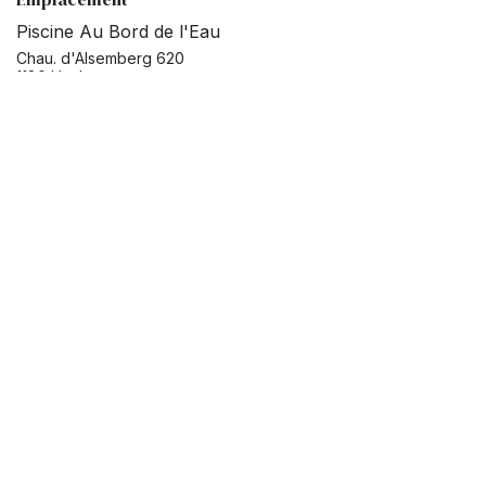
Piscine Au Bord de l'Eau
Chau. d'Alsemberg 620
1180 Uccle
Belgique
Obtenir l'itinéraire
Organisateur
Paulette