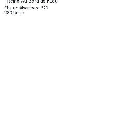
Piscine Au Bord de l'Eau
Chau. d'Alsemberg 620
1180 Uccle
Belgique
Obtenir l'itinéraire
Organisateur
Paulette