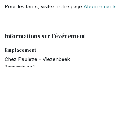
Pour les tarifs, visitez notre page
Abonnements
Informations sur l'événement
Emplacement
Chez Paulette - Vlezenbeek
Beevaartweg 1
1602 Vlezenbeek
Belgique
+32 496 20 70 40
info@chez-paulette.be
Obtenir l'itinéraire
Organisateur
chez-paulette