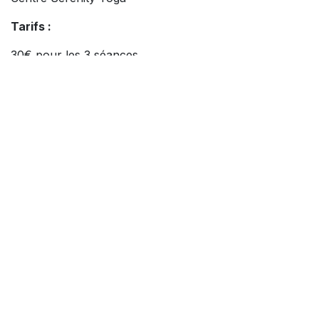
Tarifs :
30€ pour les 3 séances
20€ la séance
Les séances sont ouvertes aux biodanseurs, aux
élèves d’autres cours, ainsi qu’aux nouveaux
découvreurs.
Venez danser l’été avec nous, dans la joie, l’allégresse
et le plaisir d’être ensemble.
Informations sur l'événement