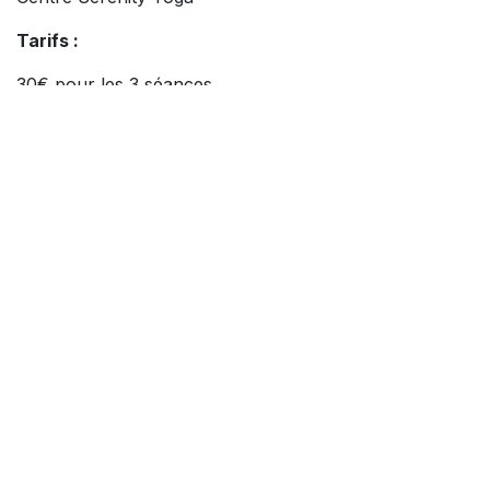
Tarifs :
30€ pour les 3 séances
20€ la séance
Les séances sont ouvertes aux biodanseurs, aux
élèves d’autres cours, ainsi qu’aux nouveaux
découvreurs.
Venez danser l’été avec nous, dans la joie, l’allégresse
et le plaisir d’être ensemble.
Informations sur l'événement